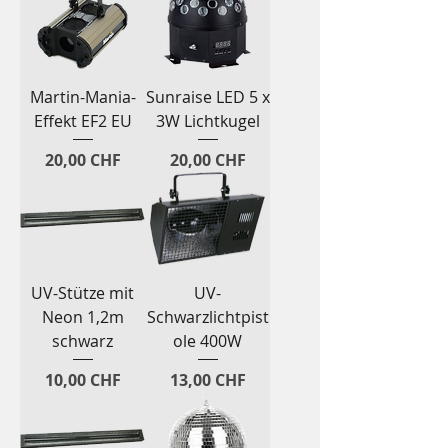
Martin-Mania-
Sunraise LED 5 x
Effekt EF2 EU
3W Lichtkugel
Preis
Preis
20,00 CHF
20,00 CHF
UV-Stütze mit
UV-
Neon 1,2m
Schwarzlichtpist
schwarz
ole 400W
Preis
Preis
10,00 CHF
13,00 CHF