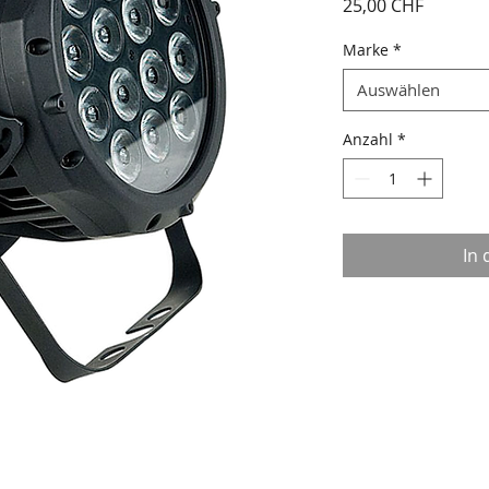
Preis
25,00 CHF
Marke
*
Auswählen
Anzahl
*
In