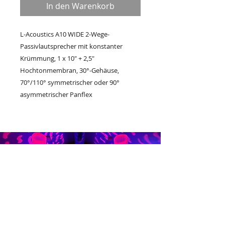
In den Warenkorb
L-Acoustics A10 WIDE 2-Wege-
Passivlautsprecher mit konstanter
Krümmung, 1 x 10" + 2,5"
Hochtonmembran, 30°-Gehäuse,
70°/110° symmetrischer oder 90°
asymmetrischer Panflex
Eine gelungene
Veranstaltung kann nicht
improvisiert werden.
Es ist denkbar