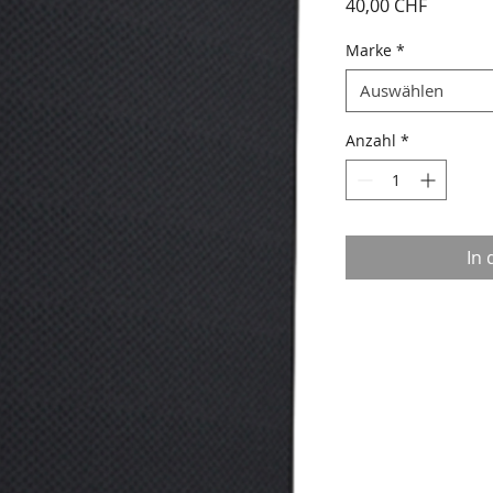
Preis
40,00 CHF
Marke
*
Auswählen
Anzahl
*
In