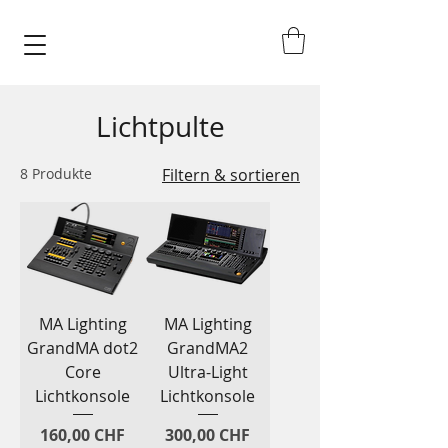
Lichtpulte
8 Produkte
Filtern & sortieren
MA Lighting
MA Lighting
GrandMA dot2
GrandMA2
Core
Ultra-Light
Lichtkonsole
Lichtkonsole
Preis
Preis
160,00 CHF
300,00 CHF