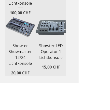
Lichtkonsole
Preis
100,00 CHF
Showtec
Showtec LED
Showmaster
Operator 1
12/24
Lichtkonsole
Lichtkonsole
Preis
15,00 CHF
Preis
20,00 CHF
Eine gelungene