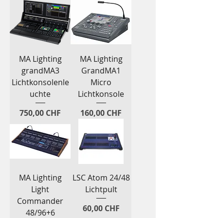
MA Lighting
MA Lighting
grandMA3
GrandMA1
Lichtkonsolenle
Micro
uchte
Lichtkonsole
Preis
Preis
750,00 CHF
160,00 CHF
MA Lighting
LSC Atom 24/48
Light
Lichtpult
Commander
Preis
60,00 CHF
48/96+6