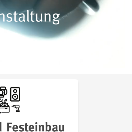
nstaltung
nstaltung
d Festeinbau