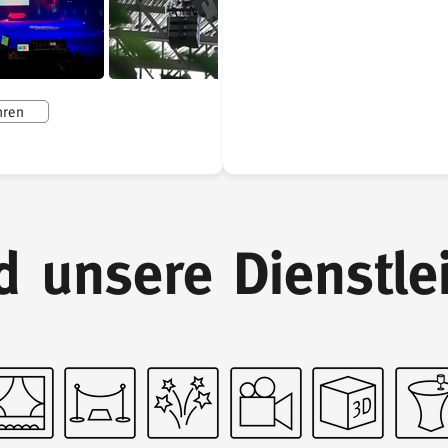
hren
nd unsere Dienstle